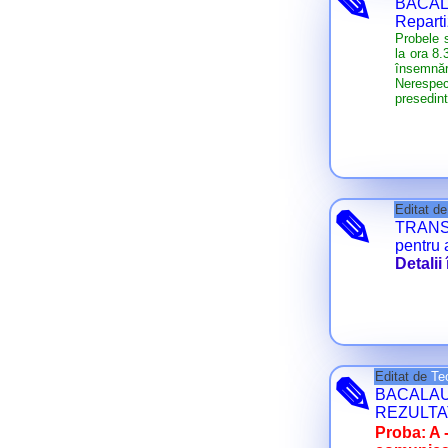
✎
BACALA
Reparti
Probele s
la ora 8.
însemnăr
Nerespec
presedint
Editat d
✎
TRAN
pentru 
Detalii 
Editat de
Te
✎
BACALAU
REZULTA
Proba: A 