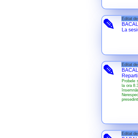
Editat d
✎
BACAL
La sesi
Editat d
✎
BACALA
Reparti
Probele s
la ora 8.
însemnăr
Nerespec
presedint
Editat d