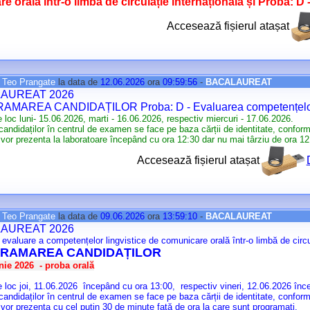
e orală într-o limbă de circulație internațională și Proba: D
Accesează fișierul atașat
e
Teo Prangate
la data de
12.06.2026
ora
09:59:56
-
BACALAUREAT
AUREAT 2026
MAREA CANDIDAȚILOR Proba: D - Evaluarea competențelor 
 loc luni- 15.06.2026, marti - 16.06.2026, respectiv miercuri - 17.06.2026.
andidaților în centrul de examen se face pe baza cărții de identitate, conform 
 vor prezenta la laboratoare începând cu ora 12:30 dar nu mai târziu de ora 12
Accesează fișierul atașat
e
Teo Prangate
la data de
09.06.2026
ora
13:59:10
-
BACALAUREAT
AUREAT 2026
evaluare a competențelor lingvistice de comunicare orală într-o limbă de circu
RAMAREA CANDIDAȚILOR
unie 2026 - proba orală
 loc joi, 11.06.2026 începând cu ora 13:00, respectiv vineri, 12.06.2026 înc
andidaților în centrul de examen se face pe baza cărții de identitate, conform 
 vor prezenta cu cel puțin 30 de minute față de ora la care sunt programați.