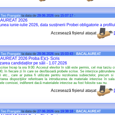
e
Teo Prangate
la data de
29.06.2026
ora
15:07:17
-
AUREAT 2026
unea iunie-iulie 2026, data susținerii Probei obligatorie a profilu
Accesează fișierul atașat
e
Teo Prangate
la data de
29.06.2026
ora
15:03:43
-
BACALAUREAT
UREAT 2026 Proba E)c)- Scris
zarea candidaților pe săli - 1.07.2026
crise încep la ora 9:00. Accesul elevilor în săli este permis, cel mai tarziu
30, în fiecare zi în care se desfăsoară probele scrise. Se interzice pătrunderea
i etc., care ar putea fi utilizate pentru rezolvarea subiectelor, precum s
tarea dispoziţiilor referitoare la introducerea de materiale interzise în sa
ele comisiei, indiferent dacă materialele interzise au fost folosite sau nu.
Accesează fișierul atașat
e
Teo Prangate
la data de
27.06.2026
ora
19:38:18
-
BACALAUREAT