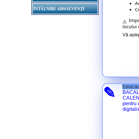
A
ÎNTÂLNIRI ABSOLVENȚI
C
 Impo
Vă aște
Editat d
✎
BACAL
CALE
pentru 
digital