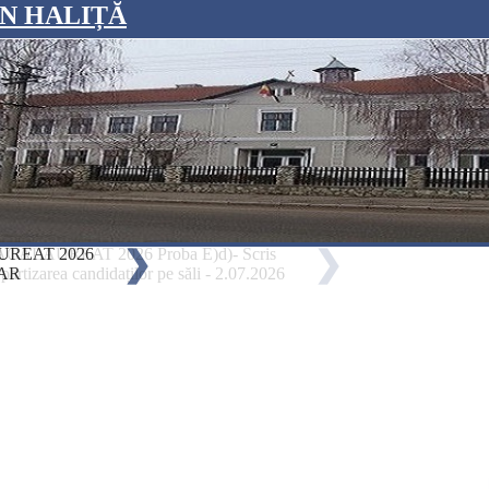
N HALIȚĂ
REAT 2026
CALAUREAT 2026 Proba E)d)- Scris
❯
BACALAUREAT 2026
BACALAUREAT 2026 Proba E)c)- Scris
❯
❯
❯
AR
partizarea candidaților pe săli - 2.07.2026
La sesiunea iunie-iulie 2026, data susținerii Probei obligatorie a p
Repartizarea candidaților pe săli - 1.07.2026