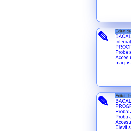
Editat d
✎
BACALAU
interna
PROGR
Proba a
Accesul
mai jos
Editat d
✎
BACAL
PROGR
Proba: 
Proba a
Accesul
Elevii 