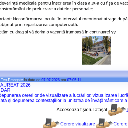
deverință medicală pentru înscrierea în clasa a IX-a cu fișa de vacc
onsimțământ de prelucrare a datelor personale;
rtant: Neconfirmarea locului în intervalul menționat atrage după 
ptăm cu drag și vă dorim o vacanță frumoasă în continuare!
e
Teo Prangate
la data de
07.07.2026
ora
07:05:11
-
AUREAT 2026
NDAR
depunerea cererilor de vizualizare a lucrărilor, vizualizarea lucr
izată și depunerea contestațiilor la unitatea de învățământ care 
Accesează fișierul atașat
Cerere viualizare
Cerere 