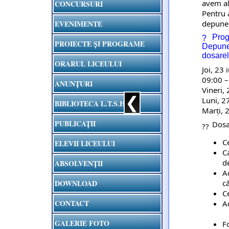
avem al
CONCURSURI
Pentru a
depuner
EVENIMENTE
 Prog
PROIECTE ȘI PROGRAME
Depune
dosarel
ORARUL LICEULUI
Joi, 23 iu
09:00 –
ANUNȚURI
Vineri, 
❮
Luni, 2
BIBLIOTECA L.T.S.H.
Marți, 
PUBLICAȚII
 Dosa
C
ELEVII LICEULUI
Ca
de
ABSOLVENȚII
A
că
DOWNLOAD
Ce
CONTACT
A
GALERIE FOTO
F