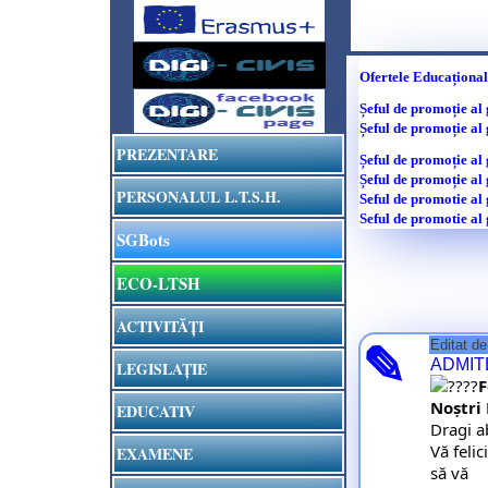
Ofertele Educațional
Șeful de promoție al
Șeful de promoție al
PREZENTARE
Șeful de promoție al
Șeful de promoție al
PERSONALUL L.T.S.H.
Seful de promotie al
Seful de promotie al 
SGBots
ECO-LTSH
ACTIVITĂȚI
Editat d
✎
ADMIT
LEGISLAȚIE
F
Noștri 
EDUCATIV
Dragi ab
Vă feli
EXAMENE
să vă 
