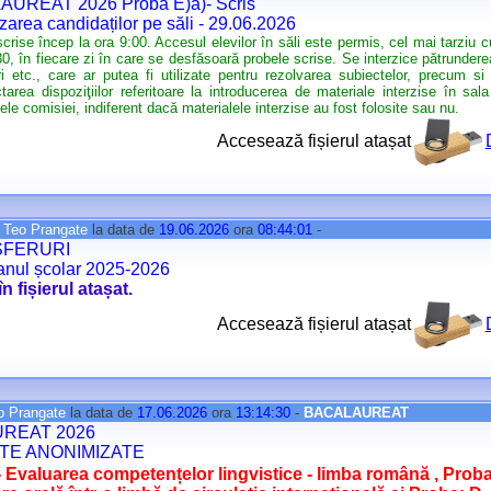
UREAT 2026 Proba E)a)- Scris
zarea candidaților pe săli - 29.06.2026
crise încep la ora 9:00. Accesul elevilor în săli este permis, cel mai tarziu
30, în fiecare zi în care se desfăsoară probele scrise. Se interzice pătrunderea
i etc., care ar putea fi utilizate pentru rezolvarea subiectelor, precum s
tarea dispoziţiilor referitoare la introducerea de materiale interzise în sa
ele comisiei, indiferent dacă materialele interzise au fost folosite sau nu.
Accesează fișierul atașat
e
Teo Prangate
la data de
19.06.2026
ora
08:44:01
-
SFERURI
anul școlar 2025-2026
în fișierul atașat.
Accesează fișierul atașat
o Prangate
la data de
17.06.2026
ora
13:14:30
-
BACALAUREAT
REAT 2026
TE ANONIMIZATE
- Evaluarea competențelor lingvistice - limba română , Prob