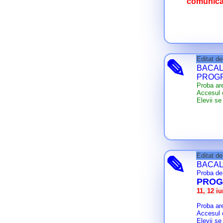
comunicar
Editat d
✎
BACAL
PROGRA
Proba are
Accesul c
Elevii se
Editat d
✎
BACAL
Proba de 
PROG
11, 12 i
Proba are
Accesul c
Elevii se