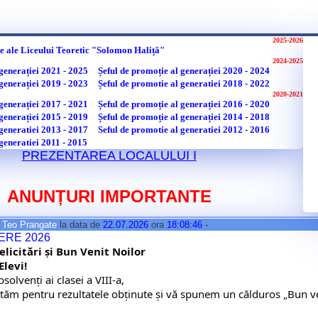
2025-2026
e ale Liceului Teoretic "Solomon Haliță"
2024-2025
 generației 2021 - 2025
Șeful de promoție al generației 2020 - 2024
 generației 2019 - 2023
Șeful de promotie al generatiei 2018 - 2022
2020-2021
 generației 2017 - 2021
Șeful de promoție al generației 2016 - 2020
 generației 2015 - 2019
Șeful de promoție al generației 2014 - 2018
 generatiei 2013 - 2017
Seful de promotie al generatiei 2012 - 2016
generatiei 2011 - 2015
PREZENTAREA LOCALULUI I
ANUNȚURI IMPORTANTE
e
Teo Prangate
la data de
22.07.2026
ora
18:08:46
-
ERE 2026
elicitări și Bun Venit Noilor 

Elevi!
solvenți ai clasei a VIII-a,
cităm pentru rezultatele obținute și vă spunem un călduros „Bun veni