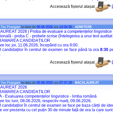
Accesează fișierul atașat
e
Teo Prangate
la data de
08.06.2026
ora
14:04:36
-
ADMITERE
REAT 2026 | Proba de evaluare a competențelor lingvistice de
țională - proba C - probele scrise (întelegerea a unui text auditat
AMAREA CANDIDAȚILOR
re loc joi, 11.06.2026, începând cu ora 9:00.
 candidaților în centrul de examen se face până la ora
8:30
pe
.
Accesează fișierul atașat
e
Teo Prangate
la data de
05.06.2026
ora
07:37:29
-
BACALAUREAT
AUREAT 2026
AMAREA CANDIDAȚILOR
A - Evaluarea competențelor lingvistice - limba română
re loc luni, 08.06.2026, respectiv marți, 09.06.2026.
 candidaților în centrul de examen se face pe baza cărții de ident
se vor prezenta cu cel puțin 30 de minute față de ora la care sunt