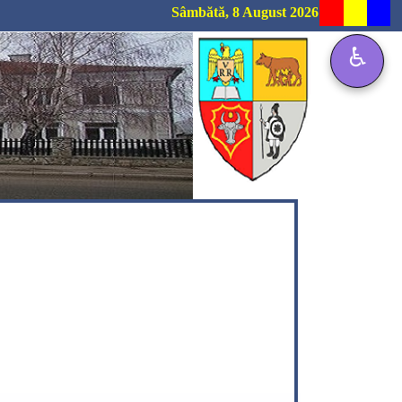
Sâmbătă, 8 August 2026
♿
❯
rofilului - proba E.c) - proba scrisă este 1 iulie 2026