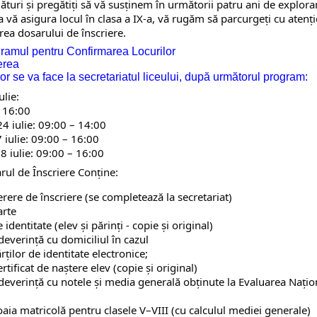
ături și pregătiți să vă susținem în următorii patru ani de explora
 vă asigura locul în clasa a IX-a, vă rugăm să parcurgeți cu atenție
ea dosarului de înscriere.
ramul pentru Confirmarea Locurilor
rea 

or se va face la secretariatul liceului, după următorul program:
lie: 

 16:00
24 iulie: 09:00 – 14:00
7 iulie: 09:00 – 16:00
28 iulie: 09:00 – 16:00
rul de Înscriere Conține:
erere de înscriere (se completează la secretariat)
rte 

 identitate (elev și părinți - copie și original)
deverință cu domiciliul în cazul 

rților de identitate electronice;
rtificat de naștere elev (copie și original)
deverință cu notele și media generală obținute la Evaluarea Națion
oaia matricolă pentru clasele V–VIII (cu calculul mediei generale)