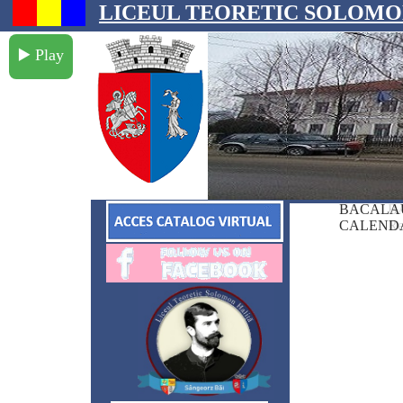
LICEUL TEORETIC SOLOMO
▶️ Play
BACALAU
BA
ADMITERE 2026
CALEND
Re