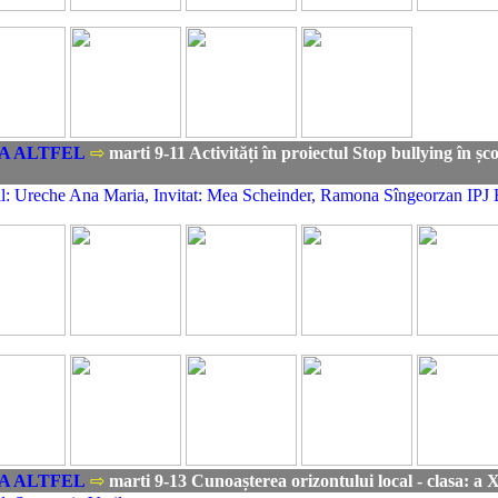
A ALTFEL
⇨
marti 9-11 Activități în proiectul Stop bullying în șco
l: Ureche Ana Maria, Invitat: Mea Scheinder, Ramona Sîngeorzan IPJ
A ALTFEL
⇨
marti 9-13 Cunoașterea orizontului local - clasa: a 