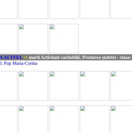
A ALTFEL
⇨
marti Activitate caritabilă. Predarea ștafetei - clasa:
l: Pop Maria-Corina