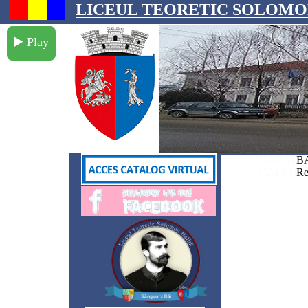
LICEUL TEORETIC SOLOMO
▶️ Play
BACALAU
BA
ADMITERE 2026
CALEND
Re