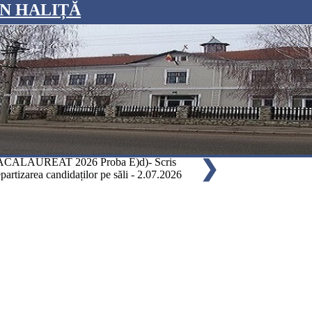
N HALIȚĂ
REAT 2026
CALAUREAT 2026 Proba E)d)- Scris
❯
BACALAUREAT 2026
BACALAUREAT 2026 Proba E)c)- Scris
❯
❯
❯
AR
partizarea candidaților pe săli - 2.07.2026
La sesiunea iunie-iulie 2026, data susținerii Probei obligatorie a p
Repartizarea candidaților pe săli - 1.07.2026