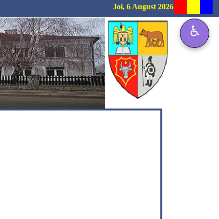
Joi, 6 August 2026
♿
❯
rofilului - proba E.c) - proba scrisă este 1 iulie 2026