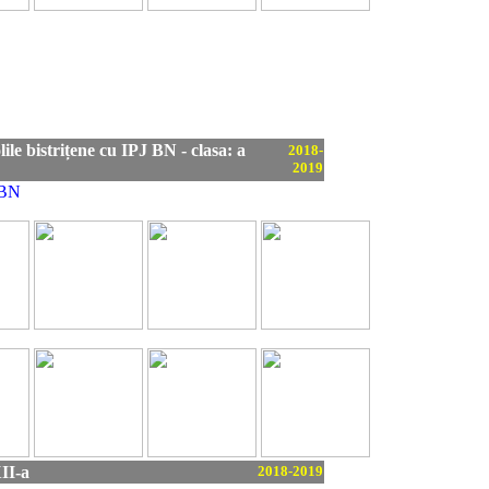
lile bistrițene cu IPJ BN - clasa: a
2018-
2019
 BN
XII-a
2018-2019