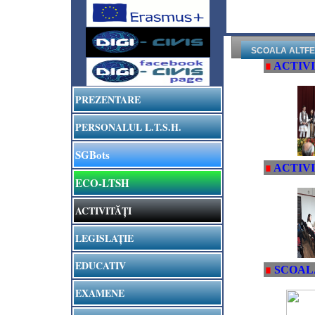
SCOALA ALTF
∎
ACTIV
PREZENTARE
PERSONALUL L.T.S.H.
SGBots
∎
ACTIV
ECO-LTSH
ACTIVITĂȚI
LEGISLAȚIE
EDUCATIV
∎
SCOAL
EXAMENE