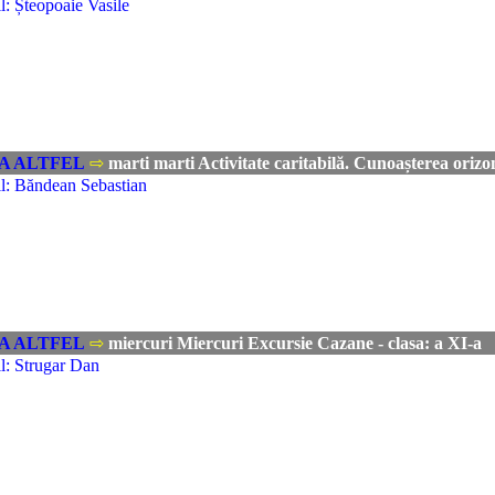
: Șteopoaie Vasile
A ALTFEL
⇨
marti marti Activitate caritabilă. Cunoașterea orizont
l: Băndean Sebastian
A ALTFEL
⇨
miercuri Miercuri Excursie Cazane - clasa: a XI-a
l: Strugar Dan