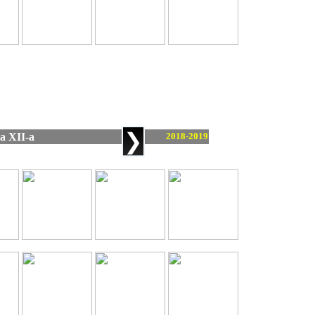
❯
 a XII-a
2018-2019