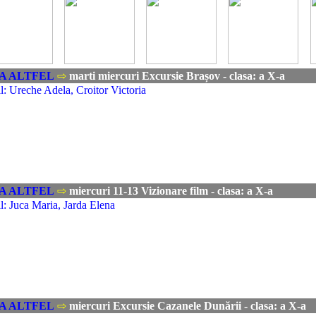
A ALTFEL
⇨
marti miercuri Excursie Brașov - clasa: a X-a
: Ureche Adela, Croitor Victoria
A ALTFEL
⇨
miercuri 11-13 Vizionare film - clasa: a X-a
: Juca Maria, Jarda Elena
A ALTFEL
⇨
miercuri Excursie Cazanele Dunării - clasa: a X-a