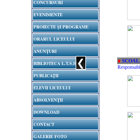
CONCURSURI
EVENIMENTE
PROIECTE ȘI PROGRAME
ORARUL LICEULUI
ANUNȚURI
❮
∎
SCOAL
BIBLIOTECA L.T.S.H.
Responsabi
PUBLICAȚII
ELEVII LICEULUI
ABSOLVENȚII
DOWNLOAD
CONTACT
GALERIE FOTO