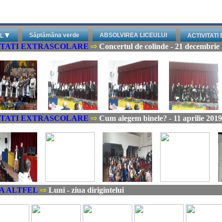
▾
Săptămâna verde
ABSOLVIREA LICEULUI
EL
ACTIVITAT
ITATI EXTRASCOLARE
⇨
Concertul de colinde - 21 decembrie
ITATI EXTRASCOLARE
⇨
Cum alegem binele? - 11 aprilie 2019
A ALTFEL
⇨
Luni - ziua dirigintelui