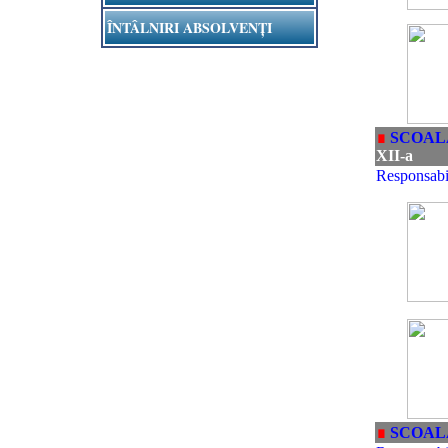
ÎNTÂLNIRI ABSOLVENȚI
∎
SCOAL
XII-a
Responsabi
∎
SCOAL