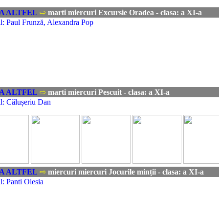
A ALTFEL
⇨
marti miercuri Excursie Oradea - clasa: a XI-a
l: Paul Frunză, Alexandra Pop
A ALTFEL
⇨
marti miercuri Pescuit - clasa: a XI-a
l: Călușeriu Dan
A ALTFEL
⇨
miercuri miercuri Jocurile minții - clasa: a XI-a
: Panti Olesia