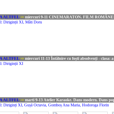
A ALTFEL
⇨
miercuri 9-11 CINEMARATON. FILM ROMÂNESC -
: Diriginții XI, Mâti Doru
A ALTFEL
⇨
miercuri 11-13 Întâlnire cu foști absolvenți - clasa: 
: Diriginții XI
A ALTFEL
⇨
marti 9-13 Atelier Karaoke. Dans modern. Dans popu
l: Diriginți XI, Gușă Octavia, Gomboș Ana Maria, Hodoroga Florin