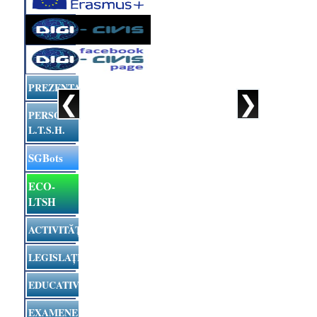
PREZENTARE
❮
❯
PERSONALUL
L.T.S.H.
SGBots
ECO-
LTSH
ACTIVITĂȚI
LEGISLAȚIE
EDUCATIV
EXAMENE