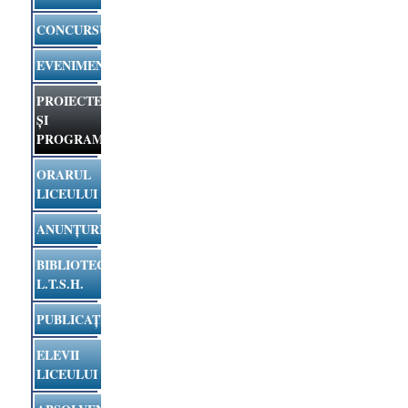
CONCURSURI
EVENIMENTE
PROIECTE
ȘI
PROGRAME
ORARUL
LICEULUI
ANUNȚURI
BIBLIOTECA
L.T.S.H.
PUBLICAȚII
ELEVII
LICEULUI