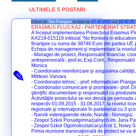
ULTIMELE 5 POSTARI
Editat de
Teo Prangate
la data de
17.10.2015
ora
18:40:28
ERASMUS PLUS KA2 - PARTENERIAT STRATE
A început implementarea Proiectului Erasmus Pl
KA219-015119 intitulat "No frontiers in education!
finanţare cu suma de 38746 Euro din partea UE
Echipa de management şi implemetare la nivelul 
- Manager de proiect, Responsabil financiar, coor
antreprenorială:- prof.ec.Exp.Cont., Responsab
Monica
- Coordonator monitorizare şi asigurarea calităţii,
✎
Mititean Varvara
- Coordonator tehnic: - prof. informatician Prang
- Coordonator comunicare şi promovare:- prof. D
ştiinţific documentare şi responsabil cu produsele 
Activităţile proiectului se vor derula pe perioad
respectiv 01.09.2015 - 31.08.2017, la nivelul liceul
regionale şi internaţionale în parteneriat cu 3 şco
- Narvik videregaende skole, Narvik - Norvegia;
- Zespol Szkol Ponadgimnazjalnych im. Jana Pawl
- Zespol Szkol Ogolnoksztalcacych nr 1, Nowy S
Prima reuniune transnaţională de proiect se va 