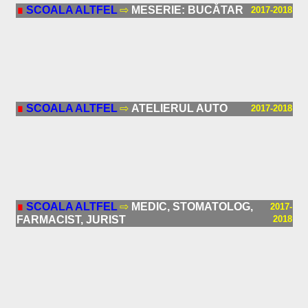
∎
SCOALA ALTFEL
⇨
MESERIE: BUCĂTAR
2017-2018
∎
SCOALA ALTFEL
⇨
ATELIERUL AUTO
2017-2018
∎
SCOALA ALTFEL
⇨
MEDIC, STOMATOLOG,
2017-
FARMACIST, JURIST
2018