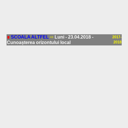
∎
SCOALA ALTFEL
⇨
Luni - 23.04.2018 -
2017-
Cunoașterea orizontului local
2018