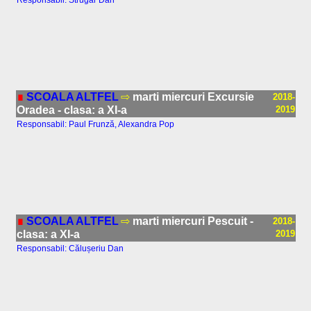
Responsabil: Strugar Dan
∎
SCOALA ALTFEL
⇨
marti miercuri Excursie
2018-
Oradea - clasa: a XI-a
2019
Responsabil: Paul Frunză, Alexandra Pop
∎
SCOALA ALTFEL
⇨
marti miercuri Pescuit -
2018-
clasa: a XI-a
2019
Responsabil: Călușeriu Dan