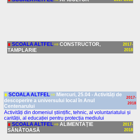
∎
SCOALA ALTFEL
⇨
CONSTRUCTOR,
2017-
TAMPLARIE
2018
∎
SCOALA ALTFEL
⇨
Miercuri, 25.04 - Activități de
2017-
descoperire a universului local în Anul
2018
Centenarului
Activități din domeniul științific, tehnic, al voluntariatului și
carității, al educației pentru protecția mediului
∎
SCOALA ALTFEL
⇨
ALIMENTAȚIE
2017-
SĂNĂTOASĂ
2018