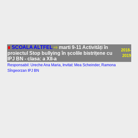
∎
SCOALA ALTFEL
⇨
marti 9-11 Activități în
2018-
proiectul Stop bullying în școlile bistrițene cu
2019
IPJ BN - clasa: a XII-a
Responsabil: Ureche Ana Maria, Invitat: Mea Scheinder, Ramona
Sîngeorzan IPJ BN