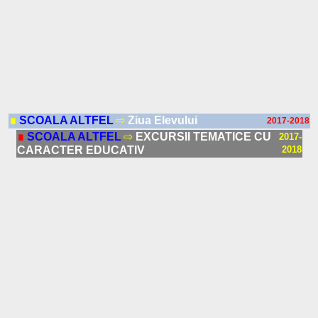
∎
SCOALA ALTFEL
⇨
Ziua Elevului
2017-2018
∎
SCOALA ALTFEL
⇨
EXCURSII TEMATICE CU
2017-
CARACTER EDUCATIV
2018