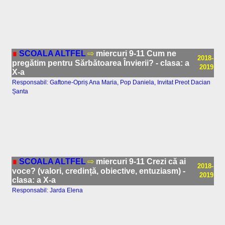
∎
SCOALA ALTFEL
⇨
miercuri 9-11 Cum ne
2018-
pregătim pentru Sărbătoarea Învierii? - clasa: a
2019
X-a
Responsabil: Gaftone-Opriș Ana Maria, Pop Daniela, Invitat Preot Dacian
Șanta
∎
SCOALA ALTFEL
⇨
miercuri 9-11 Crezi că ai
2018-
voce? (valori, credință, obiective, entuziasm) -
2019
clasa: a X-a
Responsabil: Jarda Elena