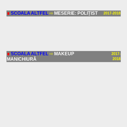
∎
SCOALA ALTFEL
⇨
MESERIE: POLIȚIST
2017-2018
∎
SCOALA ALTFEL
⇨
MAKEUP
2017-
MANICHIURĂ
2018