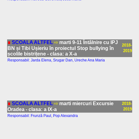
∎
SCOALA ALTFEL
⇨
marti 9-11 Întâlnire cu IPJ
2018-
BN și Tibi Ușieriu în proiectul Stop bullying în
2019
școlile bistrițene - clasa: a X-a
Responsabil: Jarda Elena, Srugar Dan, Ureche Ana Maria
∎
SCOALA ALTFEL
⇨
marti miercuri Excursie
2018-
Oradea - clasa: a IX-a
2019
Responsabil: Frunză Paul, Pop Alexandra