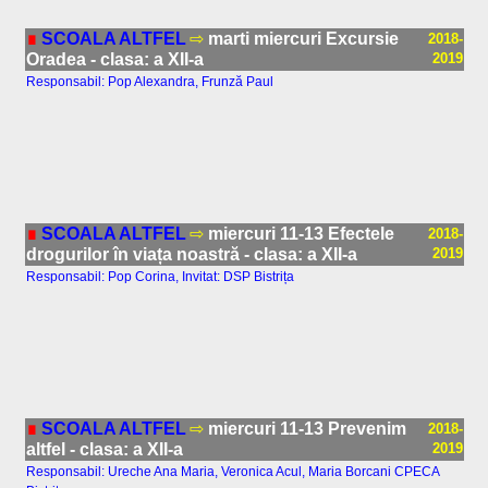
∎
SCOALA ALTFEL
⇨
marti miercuri Excursie
2018-
Oradea - clasa: a XII-a
2019
Responsabil: Pop Alexandra, Frunză Paul
∎
SCOALA ALTFEL
⇨
miercuri 11-13 Efectele
2018-
drogurilor în viața noastră - clasa: a XII-a
2019
Responsabil: Pop Corina, Invitat: DSP Bistrița
∎
SCOALA ALTFEL
⇨
miercuri 11-13 Prevenim
2018-
altfel - clasa: a XII-a
2019
Responsabil: Ureche Ana Maria, Veronica Acul, Maria Borcani CPECA