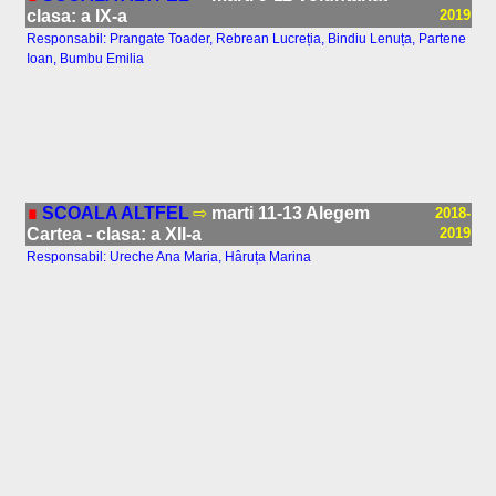
clasa: a IX-a
2019
Responsabil: Prangate Toader, Rebrean Lucreția, Bindiu Lenuța, Partene
Ioan, Bumbu Emilia
∎
SCOALA ALTFEL
⇨
marti 11-13 Alegem
2018-
Cartea - clasa: a XII-a
2019
Responsabil: Ureche Ana Maria, Hâruța Marina