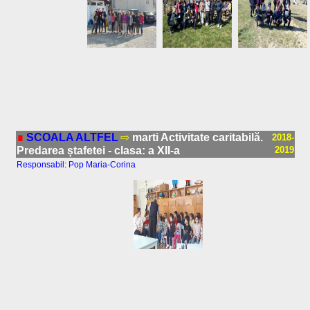
∎
SCOALA ALTFEL
⇨
marti Activitate caritabilă.
2018-
Predarea ștafetei - clasa: a XII-a
2019
Responsabil: Pop Maria-Corina