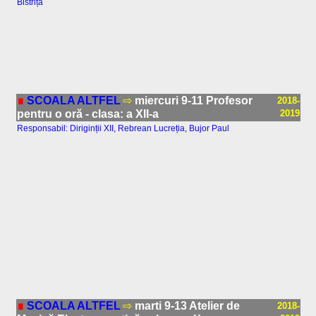
Bistrița
∎
SCOALA ALTFEL
⇨
miercuri 9-11 Profesor
2018-
pentru o oră - clasa: a XII-a
2019
Responsabil: Diriginții XII, Rebrean Lucreția, Bujor Paul
∎
SCOALA ALTFEL
⇨
marti 9-13 Atelier de
2018-