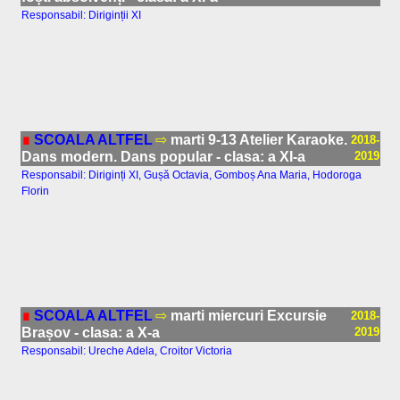
Responsabil: Diriginții XI
∎
SCOALA ALTFEL
⇨
marti 9-13 Atelier Karaoke.
2018-
Dans modern. Dans popular - clasa: a XI-a
2019
Responsabil: Diriginți XI, Gușă Octavia, Gomboș Ana Maria, Hodoroga
Florin
∎
SCOALA ALTFEL
⇨
marti miercuri Excursie
2018-
Brașov - clasa: a X-a
2019
Responsabil: Ureche Adela, Croitor Victoria