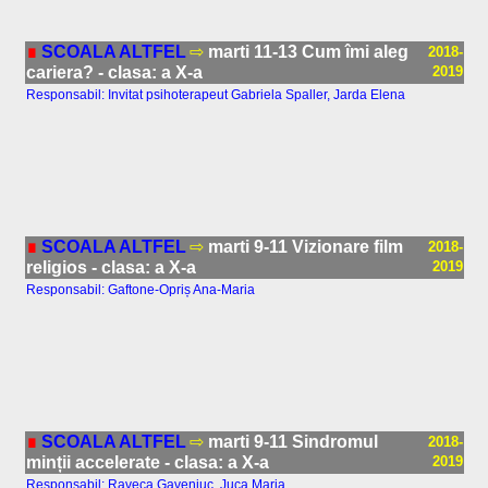
∎
SCOALA ALTFEL
⇨
marti 11-13 Cum îmi aleg
2018-
cariera? - clasa: a X-a
2019
Responsabil: Invitat psihoterapeut Gabriela Spaller, Jarda Elena
∎
SCOALA ALTFEL
⇨
marti 9-11 Vizionare film
2018-
religios - clasa: a X-a
2019
Responsabil: Gaftone-Opriș Ana-Maria
∎
SCOALA ALTFEL
⇨
marti 9-11 Sindromul
2018-
minții accelerate - clasa: a X-a
2019
Responsabil: Raveca Gaveniuc, Juca Maria