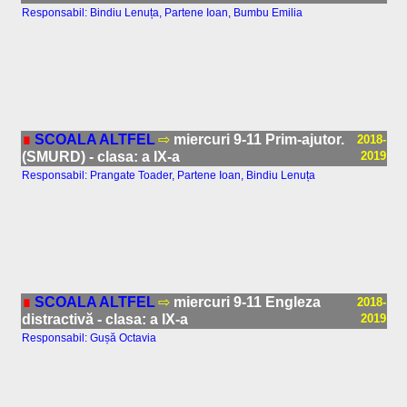
Responsabil: Bindiu Lenuța, Partene Ioan, Bumbu Emilia
∎
SCOALA ALTFEL
⇨
miercuri 9-11 Prim-ajutor.
2018-
(SMURD) - clasa: a IX-a
2019
Responsabil: Prangate Toader, Partene Ioan, Bindiu Lenuța
∎
SCOALA ALTFEL
⇨
miercuri 9-11 Engleza
2018-
distractivă - clasa: a IX-a
2019
Responsabil: Gușă Octavia