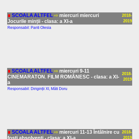
∎
SCOALA ALTFEL
⇨
miercuri miercuri
2018-
Jocurile minții - clasa: a XI-a
2019
Responsabil: Panti Olesia
∎
SCOALA ALTFEL
⇨
miercuri 9-11
2018-
CINEMARATON. FILM ROMÂNESC - clasa: a XI-
2019
a
Responsabil: Diriginții XI, Mâti Doru
∎
SCOALA ALTFEL
⇨
miercuri 11-13 Întâlnire cu
2018-
foști absolvenți - clasa: a XI-a
2019