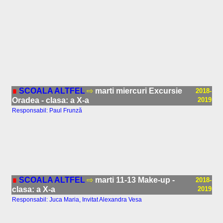
∎
SCOALA ALTFEL
⇨
marti miercuri Excursie
2018-
Oradea - clasa: a X-a
2019
Responsabil: Paul Frunză
∎
SCOALA ALTFEL
⇨
marti 11-13 Make-up -
2018-
clasa: a X-a
2019
Responsabil: Juca Maria, Invitat Alexandra Vesa