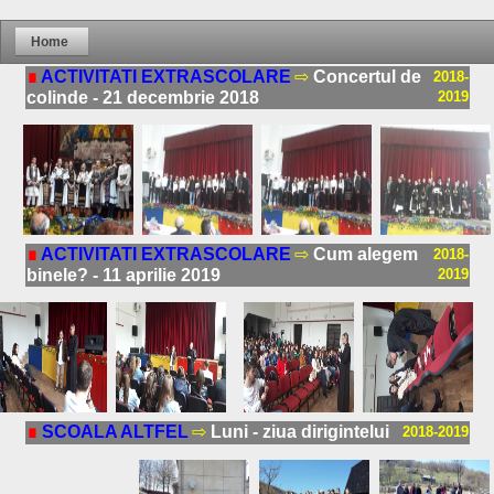
Home
∎
ACTIVITATI EXTRASCOLARE
⇨
Concertul de
2018-
colinde - 21 decembrie 2018
2019
∎
ACTIVITATI EXTRASCOLARE
⇨
Cum alegem
2018-
binele? - 11 aprilie 2019
2019
∎
SCOALA ALTFEL
⇨
Luni - ziua dirigintelui
2018-2019