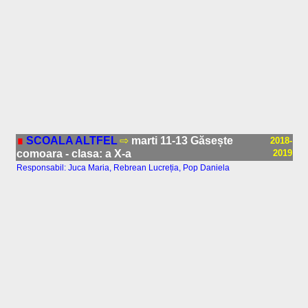
∎
SCOALA ALTFEL
⇨
marti 11-13 Găsește
2018-
comoara - clasa: a X-a
2019
Responsabil: Juca Maria, Rebrean Lucreția, Pop Daniela