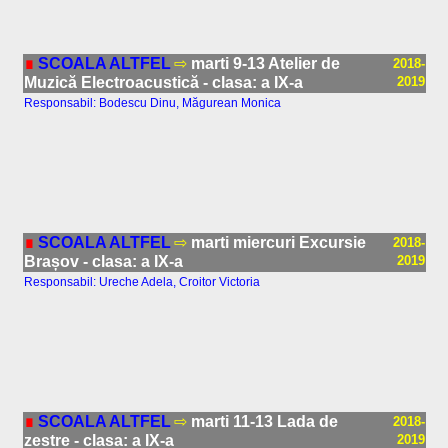
∎
SCOALA ALTFEL
⇨
marti 9-13 Atelier de
2018-
Muzică Electroacustică - clasa: a IX-a
2019
Responsabil: Bodescu Dinu, Măgurean Monica
∎
SCOALA ALTFEL
⇨
marti miercuri Excursie
2018-
Brașov - clasa: a IX-a
2019
Responsabil: Ureche Adela, Croitor Victoria
∎
SCOALA ALTFEL
⇨
marti 11-13 Lada de
2018-
zestre - clasa: a IX-a
2019