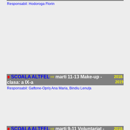
Responsabil: Hodoroga Florin
∎
SCOALA ALTFEL
⇨
marti 11-13 Make-up -
2018-
clasa: a IX-a
2019
Responsabil: Gaftone-Opriș Ana Maria, Bindiu Lenuța
∎
SCOALA ALTFEL
⇨
marti 9-11 Voluntariat -
2018-