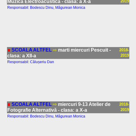
Muzică Electroacustică - clasa: a X-a
2019
Responsabil: Bodescu Dinu, Măgurean Monica
∎
SCOALA ALTFEL
⇨
marti miercuri Pescuit -
2018-
clasa: a XII-a
2019
Responsabil: Călușeriu Dan
∎
SCOALA ALTFEL
⇨
miercuri 9-13 Atelier de
2018-
Fotografie Alternativă - clasa: a X-a
2019
Responsabil: Bodescu Dinu, Măgurean Monica