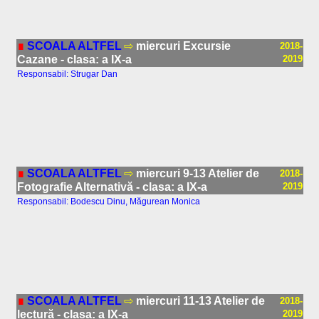
∎
SCOALA ALTFEL
⇨
miercuri Excursie
2018-
Cazane - clasa: a IX-a
2019
Responsabil: Strugar Dan
∎
SCOALA ALTFEL
⇨
miercuri 9-13 Atelier de
2018-
Fotografie Alternativă - clasa: a IX-a
2019
Responsabil: Bodescu Dinu, Măgurean Monica
∎
SCOALA ALTFEL
⇨
miercuri 11-13 Atelier de
2018-
lectură - clasa: a IX-a
2019