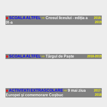
∎
SCOALA ALTFEL
⇨
Crosul liceului - ediția a
2018-
IX-a
2019
∎
SCOALA ALTFEL
⇨
Târgul de Paște
2018-2019
∎
ACTIVITATI EXTRASCOLARE
⇨
9 mai ziua
2017-
Europei şi comemorare Coşbuc
2018