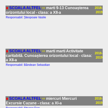
∎
SCOALA ALTFEL
⇨
marti 9-13 Cunoașterea
2018-
orizontului local - clasa: a XII-a
2019
Responsabil: Șteopoaie Vasile
∎
SCOALA ALTFEL
⇨
marti marti Activitate
2018-
caritabilă. Cunoașterea orizontului local - clasa:
2019
a XII-a
Responsabil: Băndean Sebastian
∎
SCOALA ALTFEL
⇨
miercuri Miercuri
2018-
Excursie Cazane - clasa: a XI-a
2019