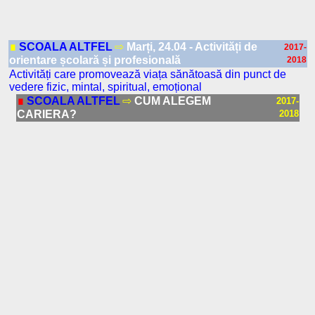
∎
SCOALA ALTFEL
⇨
Marți, 24.04 - Activități de
2017-
orientare școlară și profesională
2018
Activități care promovează viața sănătoasă din punct de
vedere fizic, mintal, spiritual, emoțional
∎
SCOALA ALTFEL
⇨
CUM ALEGEM
2017-
CARIERA?
2018