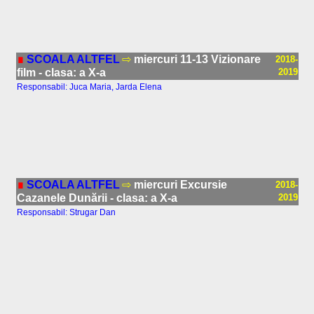
∎
SCOALA ALTFEL
⇨
miercuri 11-13 Vizionare
2018-
film - clasa: a X-a
2019
Responsabil: Juca Maria, Jarda Elena
∎
SCOALA ALTFEL
⇨
miercuri Excursie
2018-
Cazanele Dunării - clasa: a X-a
2019
Responsabil: Strugar Dan